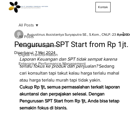
Kontak
All Posts
Augustinus Assistantya Suryaputra SE., S.Kom., CNLP.
23 Apr 202
1 menit
All Posts
Pengurusan SPT Start from Rp 1jt.
Financial Management
Diperbarui:
7 Mei 2024
Digital Transformation
Laporan Keuangan dan SPT tidak sempat karena 
Enterprise Performance Management
terlalu fokus ke produk dan penjualan? 
Sedang 
cari konsultan tapi takut kalau harga terlalu mahal 
atau harga terlalu murah tapi tidak yakin.
Cukup Rp 1jt, semua permasalahan terkait laporan 
akuntansi dan perpajakan selesai. Dengan 
Pengurusan SPT Start from Rp 1jt, Anda bisa tetap 
semakin fokus di bisnis.