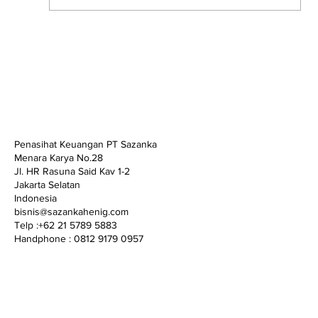
"Effective Tax Management: Practical
Guide for PPh 25 and PPh 29 for SMEs
(UMKM) and Medium-Sized Companies"
Penasihat Keuangan PT Sazanka
Menara Karya No.28
Jl. HR Rasuna Said Kav 1-2
Jakarta Selatan
Indonesia
bisnis@sazankahenig.com
Telp :+62 21 5789 5883
Handphone : 0812 9179 0957