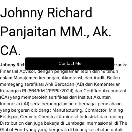
Johnny Richard
Panjaitan MM., Ak.
CA.
Contact Me
Johnny Richard Panjaitan
adalah Komisaris di KJA PT Sazanka
Finansial Advisor, dengan pengalaman lebih dari 19 tahun
dalam Manajemen keuangan, Akuntansi, dan Audit. Beliau
memegang sertifikasi Ahli Berbadan (AB) dari Kementerian
Keuangan RI (664/KM.1/PPPK/2024) dan Certified Accountant
(CA) yang memperoleh sertifikasi dari Institut Akuntan
Indonesia (IAI) serta berpengalaman diberbagai perusahaan
yang bergeran dibidang : Manufacturing, Contractor, Mining
Feldspar, Ceramic Chemical & mineral Industrial dan trading
Distribution dan juga bekerja di Lembaga Internasional di The
Global Fund yang yang bergerak di bidang kesehatan untuk