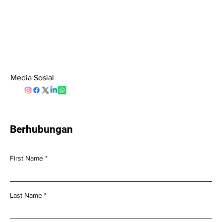
Media Sosial
Berhubungan
First Name
Last Name