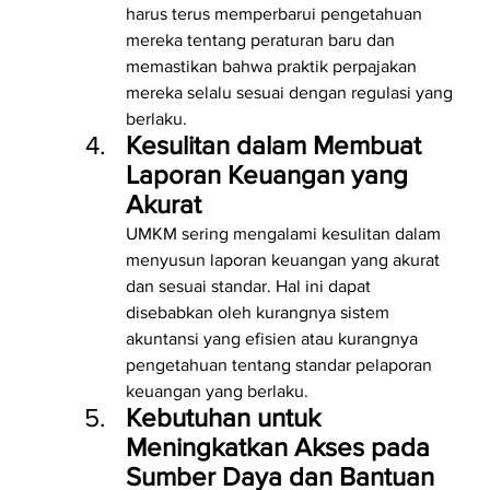
harus terus memperbarui pengetahuan 
mereka tentang peraturan baru dan 
memastikan bahwa praktik perpajakan 
mereka selalu sesuai dengan regulasi yang 
berlaku.
Kesulitan dalam Membuat 
Laporan Keuangan yang 
Akurat
UMKM sering mengalami kesulitan dalam 
menyusun laporan keuangan yang akurat 
dan sesuai standar. Hal ini dapat 
disebabkan oleh kurangnya sistem 
akuntansi yang efisien atau kurangnya 
pengetahuan tentang standar pelaporan 
keuangan yang berlaku.
Kebutuhan untuk 
Meningkatkan Akses pada 
Sumber Daya dan Bantuan