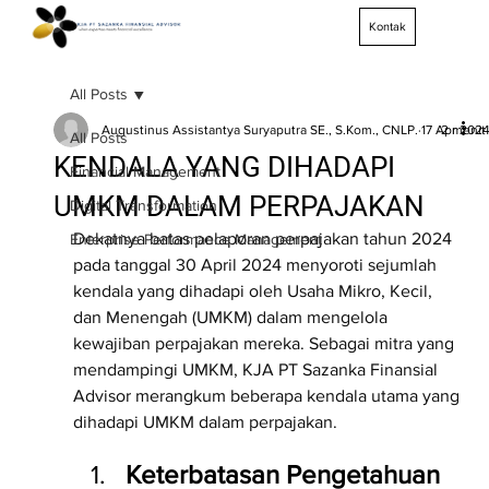
Kontak
All Posts
Augustinus Assistantya Suryaputra SE., S.Kom., CNLP.
17 Apr 202
2 meni
All Posts
KENDALA YANG DIHADAPI
Financial Management
UMKM DALAM PERPAJAKAN
Digital Transformation
Dekatnya batas pelaporan perpajakan tahun 2024 
Enterprise Performance Management
pada tanggal 30 April 2024 menyoroti sejumlah 
kendala yang dihadapi oleh Usaha Mikro, Kecil, 
dan Menengah (UMKM) dalam mengelola 
kewajiban perpajakan mereka. Sebagai mitra yang 
mendampingi UMKM, KJA PT Sazanka Finansial 
Advisor merangkum beberapa kendala utama yang 
dihadapi UMKM dalam perpajakan.
Keterbatasan Pengetahuan 