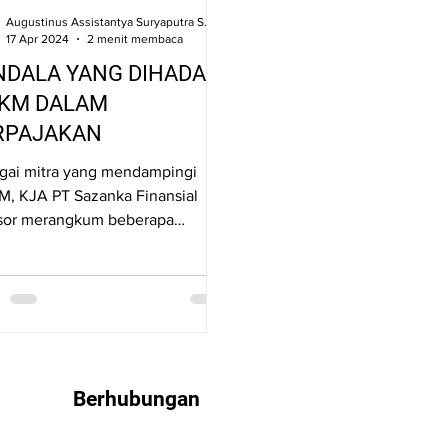
Augustinus Assistantya Suryaputra SE., S.Kom., CNLP.
17 Apr 2024
2 menit membaca
NDALA YANG DIHADAPI
KM DALAM
RPAJAKAN
gai mitra yang mendampingi
, KJA PT Sazanka Finansial
sor merangkum beberapa
ala utama yang dihadapi UMKM
m perpajakan.
Berhubungan