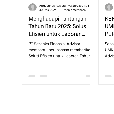
Augustinus Assistantya Suryaputra SE., S.Kom., CNLP.
30 Des 2024
2 menit membaca
Menghadapi Tantangan
KE
Tahun Baru 2025: Solusi
UM
Efisien untuk Laporan
PE
Tahunan, Audit, dan Pajak
PT Sazanka Finansial Advisor
Seba
Anda
membantu perusahaan memberikan
UMKM
Solusi Efisien untuk Laporan Tahunan
Advi
Audit dan Pajak.
kend
dala