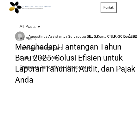
Kontak
All Posts
Augustinus Assistantya Suryaputra SE., S.Kom., CNLP.
30 Des 20
2 meni
All Posts
Menghadapi Tantangan Tahun
Financial Management
Baru 2025: Solusi Efisien untuk
Digital Transformation
Laporan Tahunan, Audit, dan Pajak
Enterprise Performance Management
Anda