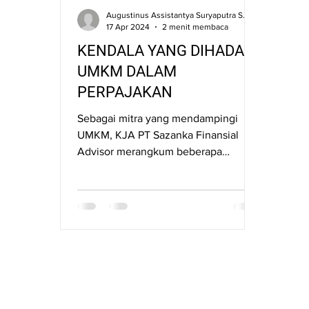
Augustinus Assistantya Suryaputra SE., S.Kom., CNLP.
17 Apr 2024
2 menit membaca
KENDALA YANG DIHADAPI
UMKM DALAM
PERPAJAKAN
Sebagai mitra yang mendampingi
UMKM, KJA PT Sazanka Finansial
Advisor merangkum beberapa
kendala utama yang dihadapi UMKM
dalam perpajakan.