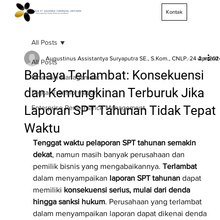
Kontak
All Posts
Augustinus Assistantya Suryaputra SE., S.Kom., CNLP.
24 Apr 202
2 meni
All Posts
Bahaya Terlambat: Konsekuensi
Financial Management
dan Kemungkinan Terburuk Jika
Digital Transformation
Laporan SPT Tahunan Tidak Tepat
Enterprise Performance Management
Waktu
Tenggat waktu pelaporan SPT tahunan semakin 
dekat
, namun masih banyak perusahaan dan 
pemilik bisnis yang mengabaikannya. 
Terlambat
dalam menyampaikan 
laporan SPT tahunan
 dapat 
memiliki 
konsekuensi serius, mulai dari denda 
hingga sanksi hukum
. Perusahaan yang terlambat 
dalam menyampaikan laporan dapat dikenai denda 