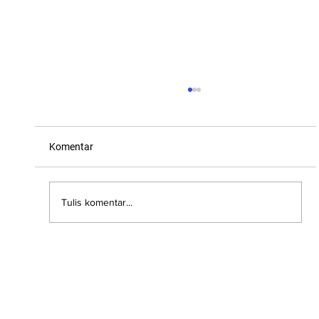
Komentar
Tulis komentar...
"Effective Tax Management: Practical
Guide for PPh 25 and PPh 29 for SMEs
(UMKM) and Medium-Sized Companies"