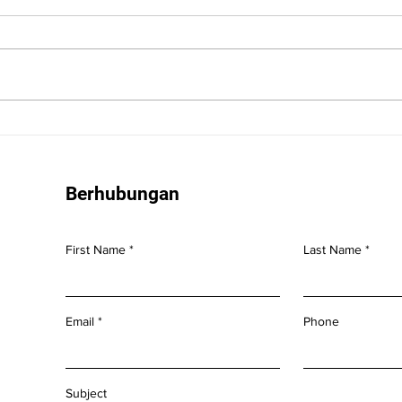
PERHATIKAN! : Langkah-
langkah dalam Mengatur
Sistem Pembukuan dan
Pencatatan Keuangan bagi
Berhubungan
UMKM
First Name
Last Name
Email
Phone
Subject