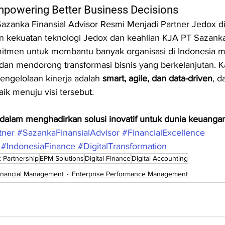
mpowering Better Business Decisions
anka Finansial Advisor Resmi Menjadi Partner Jedox di
kekuatan teknologi Jedox dan keahlian KJA PT Sazanka 
mitmen untuk membantu banyak organisasi di Indonesia m
 dan mendorong transformasi bisnis yang berkelanjutan. 
ngelolaan kinerja adalah 
smart, agile, dan data-driven
, d
ik menuju visi tersebut.
i dalam menghadirkan solusi inovatif untuk dunia keuanga
tner
#SazankaFinansialAdvisor
#FinancialExcellence
#IndonesiaFinance
#DigitalTransformation
 Partnership
EPM Solutions
Digital Finance
Digital Accounting
inancial Management
Enterprise Performance Management