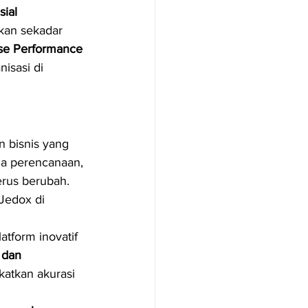
ial 
ukan sekadar 
ise Performance 
nisasi di 
n bisnis yang 
la perencanaan, 
erus berubah. 
Jedox di 
tform inovatif 
, dan 
atkan akurasi 