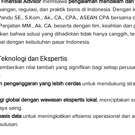
Finansial Advisor
 membawa 
pengalaman mendalam dan
uangan, regulasi, dan praktik bisnis di Indonesia. Denga
andu SE., S.Kom., Ak., CA., CPA., ASEAN CPA bersama 
Panjaitan MM., Ak. CA. beserta dengan tim, keahlian dan
n bahwa solusi yang dihadirkan tidak hanya canggih, tet
uai dengan kebutuhan pasar Indonesia.
Teknologi dan Ekspertis
emberikan nilai tambah yang signifikan bagi setiap perusa
:
 penganggaran yang lebih cerdas
 untuk mendukung strat
ogi global dengan wawasan ekspertis lokal
, menciptakan so
aya saing.
asis data
 untuk meningkatkan efisiensi operasional dan a
putusan.