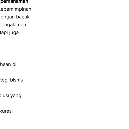
 pemahaman 
n kepemimpinan 
dengan bapak 
 pengalaman 
api juga 
haan di 
egi bisnis 
lusi yang 
kurasi 