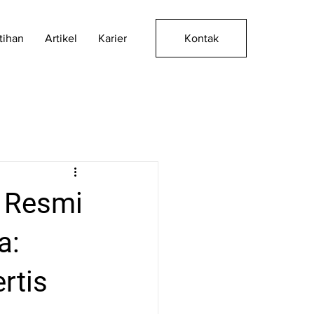
Kontak
tihan
Artikel
Karier
r Resmi
a:
rtis