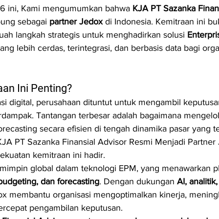
26 ini, Kami mengumumkan bahwa 
KJA PT Sazanka Finans
bung sebagai 
partner Jedox
 di Indonesia. Kemitraan ini b
buah langkah strategis untuk menghadirkan solusi 
Enterpr
yang lebih cerdas, terintegrasi, dan berbasis data bagi orga
an Ini Penting?
si digital, perusahaan dituntut untuk mengambil keputusa
berdampak. Tantangan terbesar adalah bagaimana mengelo
recasting secara efisien di tengah dinamika pasar yang t
 PT Sazanka Finansial Advisor Resmi Menjadi Partner 
kekuatan kemitraan ini hadir.
emimpin global dalam teknologi EPM, yang menawarkan pla
budgeting, dan forecasting
. Dengan dukungan 
AI, analitik
ox membantu organisasi mengoptimalkan kinerja, meningk
rcepat pengambilan keputusan.