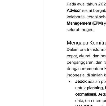
Pada awal tahun 20
Advisor
 resmi berga
kolaborasi, tetapi se
Management (EPM)
 
seluruh negeri.
Mengapa Kemitra
Dalam era transforma
cepat, akurat, dan 
penganggaran, dan fo
dengan momentum KJA
Indonesia, di sinilah 
Jedox
 adalah p
untuk 
planning, 
otomatisasi
, Jed
data, dan mempe