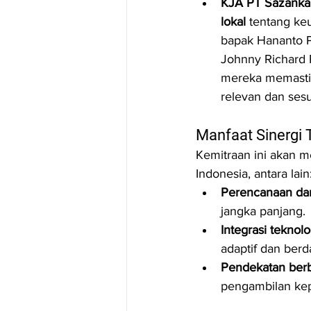
KJA PT Sazanka 
lokal
 tentang ke
bapak Hananto P
Johnny Richard 
mereka memastika
relevan dan ses
Manfaat Sinergi 
Kemitraan ini akan m
Indonesia, antara lain
Perencanaan dan
jangka panjang.
Integrasi teknol
adaptif dan berd
Pendekatan berb
pengambilan ke