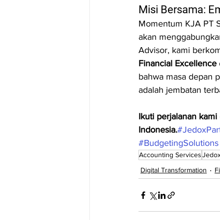
Misi Bersama: E
Momentum KJA PT Saz
akan menggabungkan 
Advisor, kami berko
Financial Excellence
bahwa masa depan pe
adalah jembatan terba
Ikuti perjalanan kam
Indonesia.
#JedoxPar
#BudgetingSolutions
Accounting Services
Jedox
Digital Transformation
F