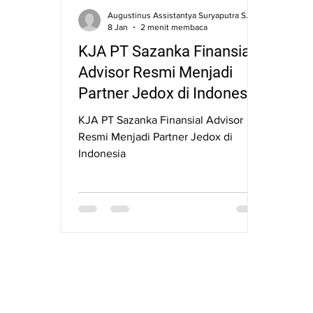
Augustinus Assistantya Suryaputra SE., S.Kom., CNLP.
8 Jan
2 menit membaca
KJA PT Sazanka Finansial
Advisor Resmi Menjadi
Partner Jedox di Indonesia:
Sinergi Teknologi Global
KJA PT Sazanka Finansial Advisor
dan Ekspertis Lokal
Resmi Menjadi Partner Jedox di
Indonesia