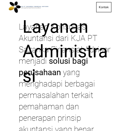
Kontak
Layanan
Layanan Konsultasi
Akuntansi dari KJA PT
Administra
Sazanka Finansial Advisor
menjadi
solusi bagi
si
perusahaan
yang
menghadapi berbagai
permasalahan terkait
pemahaman dan
penerapan prinsip
akuntansi yang benar.