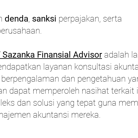
an
denda
,
sanksi
perpajakan, serta
erusahaan.
Sazanka Finansial Advisor
adalah la
ndapatkan layanan konsultasi akunta
ng berpengalaman dan pengetahuan 
an dapat memperoleh nasihat terkait i
eks dan solusi yang tepat guna memi
najemen akuntansi mereka.