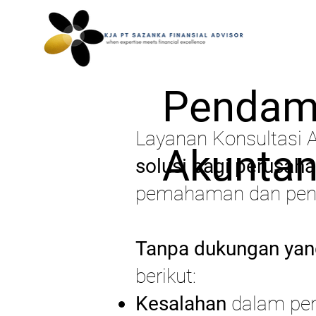
Pendam
Layanan Konsultasi A
Akuntan
solusi bagi perusah
pemahaman dan pener
Tanpa dukungan yang
berikut:
Kesalahan
dalam pen