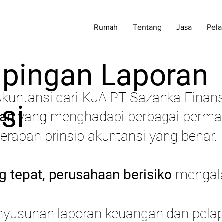
Rumah
Tentang
Jasa
Pela
pingan Laporan
kuntansi dari KJA PT Sazanka Finans
si
aan
yang menghadapi berbagai permas
apan prinsip akuntansi yang benar.
 tepat, perusahaan berisiko
mengala
yusunan laporan keuangan dan pelap