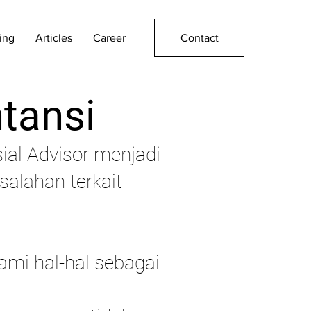
Contact
ing
Articles
Career
tansi
ial Advisor menjadi
alahan terkait
mi hal-hal sebagai