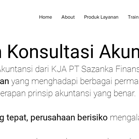
Home
About
Produk Layanan
Train
 Konsultasi Akun
kuntansi dari KJA PT Sazanka Finans
aan
yang menghadapi berbagai permas
apan prinsip akuntansi yang benar.
 tepat, perusahaan berisiko
mengala