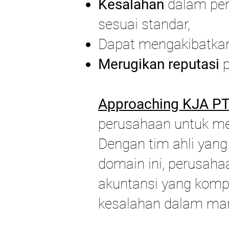
Kesalahan
dalam pen
sesuai standar,
Dapat mengakibatk
Merugikan reputasi
p
Approaching KJA PT 
perusahaan untuk me
Dengan tim ahli ya
domain ini, perusaha
akuntansi yang kompl
kesalahan dalam ma