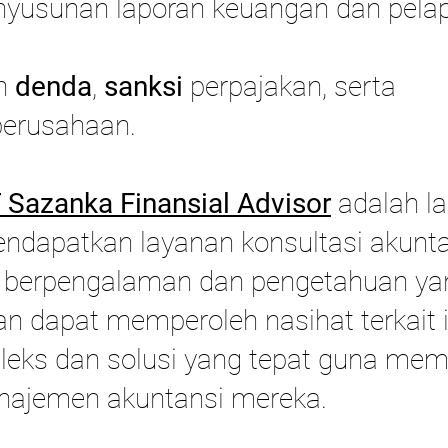
yusunan laporan keuangan dan pelap
an
denda
,
sanksi
perpajakan, serta
erusahaan.
Sazanka Finansial Advisor
adalah la
ndapatkan layanan konsultasi akunta
ng berpengalaman dan pengetahuan 
an dapat memperoleh nasihat terkait i
eks dan solusi yang tepat guna memi
najemen akuntansi mereka.